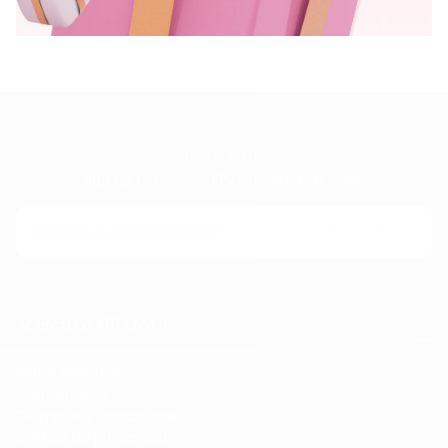
NEWSLETTER
Sign up to receive 15% off your first order
CORREO
ELECTRÓNICO
Suscribirse
Acerca de KPTOWN
Sobre nosotros
Contáctanos
Términos y condiciones
política de privacidad