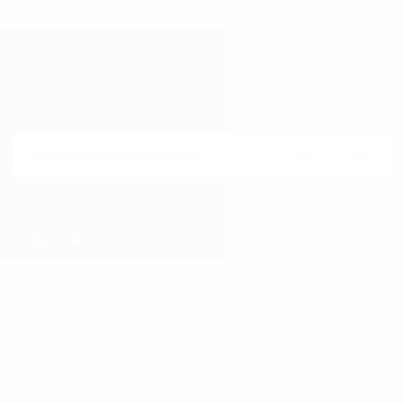
NEWSLETTER
Sign up to receive 15% off your first order
CORREO
ELECTRÓNICO
Suscribirse
Acerca de KPTOWN
Sobre nosotros
Contáctanos
Términos y condiciones
Shipping Policy
política de privacidad
Política de Pagos
Aviso legal