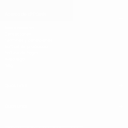
Acerca de KPTOWN
Sobre nosotros
Contáctanos
Términos y condiciones
política de privacidad
Política de Pagos
Aviso legal
Blog
Quick Links
Quick Links