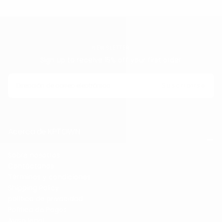
NEWSLETTER
Sign up to receive 15% off your first order
CORREO
ELECTRÓNICO
Suscribirse
Acerca de KPTOWN
Sobre nosotros
Contáctanos
Términos y condiciones
Shipping Policy
política de privacidad
Política de Pagos
Aviso legal