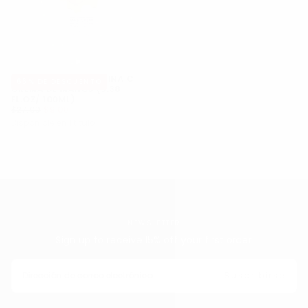
ESFOLIO YUJA VITAMINA C
66
% DE DESCUENTO
CREMA DE MANOS (3.38
FL.OZ/ 100ML)
$9.00
PRECIO
PRECIO
$27.00
$9.00
REGULAR
MÍNIMO
Disponible en 1 título
NEWSLETTER
Sign up to receive 15% off your first order
CORREO
ELECTRÓNICO
Suscribirse