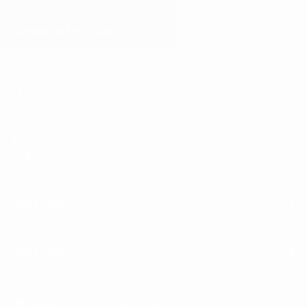
Acerca de KPTOWN
Sobre nosotros
Contáctanos
Términos y condiciones
política de privacidad
Política de Pagos
Aviso legal
Blog
Quick Links
Quick Links
CAMBIAR PAÍS ESTADOS UNIDOS