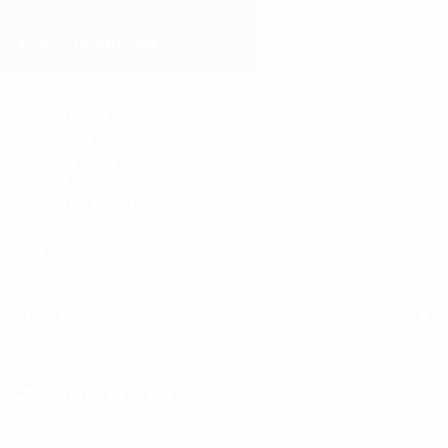
Acerca de KPTOWN
Sobre nosotros
Contáctanos
Términos y condiciones
Shipping Policy
política de privacidad
Política de Pagos
Aviso legal
Blog
Quick Links
CAMBIAR PAÍS ESTADOS UNIDOS