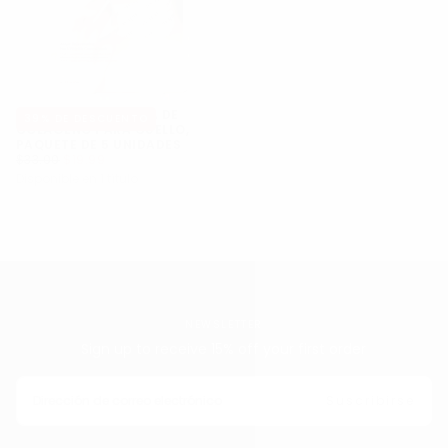
AVAJAR MASCARILLA DE
39
% DE DESCUENTO
COLÁGENO PARA CUELLO,
PAQUETE DE 5 UNIDADES
$19.99
PRECIO
PRECIO
$33.00
$19.99
REGULAR
MÍNIMO
Disponible en 1 título
NEWSLETTER
Sign up to receive 15% off your first order
CORREO
ELECTRÓNICO
Suscribirse